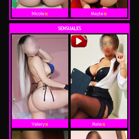
Nicole
Mayte
SENSUALES
Valery
Maia