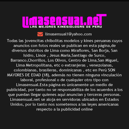
limasensual1@yahoo.com
Todas las jovencitas chibolitas modelos y kines peruanas cuyos
anuncios con fotos reales se publican en esta página,de
diversos distritos de Lima como Miraflores, San Borja, San
Isidro, Lince , Jesus Maria,Santiago de Surco,
Barranco,Chorrillos, Los Olivos, Centro de Lima,San Miguel,
Lima Metropolitana, etc o extranjeras , venezolanas,
colombianas, brasileras, dominicanas , etc en Perú SON
MAYORES DE EDAD (18), además no tienen ninguna vinculación
laboral, profesional o de cualquier otro tipo con
Limasensual.Esta página es únicamente un medio de
publicidad, por tanto no se responsabiliza de los acuerdos a los
que puedan llegar quienes aquí anuncian y terceras personas.
Limasensual.net se aloja en servidoras ubicados en Estados
Unidos, por lo tanto nos sometemos a las leyes americanas
respecto a la publicidad online