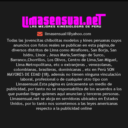
limasensual1@yahoo.com
Todas las jovencitas chibolitas modelos y kines peruanas cuyos
anuncios con fotos reales se publican en esta página,de
diversos distritos de Lima como Miraflores, San Borja, San
Isidro, Lince , Jesus Maria,Santiago de Surco,
Barranco,Chorrillos, Los Olivos, Centro de Lima,San Miguel,
Lima Metropolitana, etc o extranjeras , venezolanas,
colombianas, brasileras, dominicanas , etc en Perú SON
MAYORES DE EDAD (18), además no tienen ninguna vinculación
laboral, profesional o de cualquier otro tipo con
Limasensual.Esta página es únicamente un medio de
publicidad, por tanto no se responsabiliza de los acuerdos a los
que puedan llegar quienes aquí anuncian y terceras personas.
Limasensual.net se aloja en servidoras ubicados en Estados
Unidos, por lo tanto nos sometemos a las leyes americanas
respecto a la publicidad online