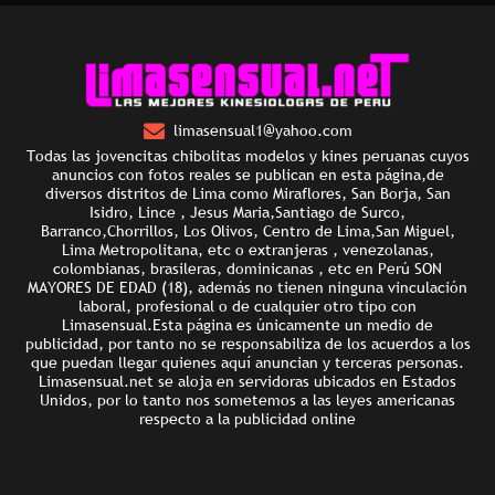
limasensual1@yahoo.com
Todas las jovencitas chibolitas modelos y kines peruanas cuyos
anuncios con fotos reales se publican en esta página,de
diversos distritos de Lima como Miraflores, San Borja, San
Isidro, Lince , Jesus Maria,Santiago de Surco,
Barranco,Chorrillos, Los Olivos, Centro de Lima,San Miguel,
Lima Metropolitana, etc o extranjeras , venezolanas,
colombianas, brasileras, dominicanas , etc en Perú SON
MAYORES DE EDAD (18), además no tienen ninguna vinculación
laboral, profesional o de cualquier otro tipo con
Limasensual.Esta página es únicamente un medio de
publicidad, por tanto no se responsabiliza de los acuerdos a los
que puedan llegar quienes aquí anuncian y terceras personas.
Limasensual.net se aloja en servidoras ubicados en Estados
Unidos, por lo tanto nos sometemos a las leyes americanas
respecto a la publicidad online