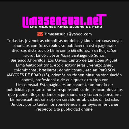
limasensual1@yahoo.com
Todas las jovencitas chibolitas modelos y kines peruanas cuyos
anuncios con fotos reales se publican en esta página,de
diversos distritos de Lima como Miraflores, San Borja, San
Isidro, Lince , Jesus Maria,Santiago de Surco,
Barranco,Chorrillos, Los Olivos, Centro de Lima,San Miguel,
Lima Metropolitana, etc o extranjeras , venezolanas,
colombianas, brasileras, dominicanas , etc en Perú SON
MAYORES DE EDAD (18), además no tienen ninguna vinculación
laboral, profesional o de cualquier otro tipo con
Limasensual.Esta página es únicamente un medio de
publicidad, por tanto no se responsabiliza de los acuerdos a los
que puedan llegar quienes aquí anuncian y terceras personas.
Limasensual.net se aloja en servidoras ubicados en Estados
Unidos, por lo tanto nos sometemos a las leyes americanas
respecto a la publicidad online