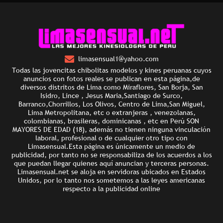
limasensual1@yahoo.com
Todas las jovencitas chibolitas modelos y kines peruanas cuyos
anuncios con fotos reales se publican en esta página,de
diversos distritos de Lima como Miraflores, San Borja, San
Isidro, Lince , Jesus Maria,Santiago de Surco,
Barranco,Chorrillos, Los Olivos, Centro de Lima,San Miguel,
Lima Metropolitana, etc o extranjeras , venezolanas,
colombianas, brasileras, dominicanas , etc en Perú SON
MAYORES DE EDAD (18), además no tienen ninguna vinculación
laboral, profesional o de cualquier otro tipo con
Limasensual.Esta página es únicamente un medio de
publicidad, por tanto no se responsabiliza de los acuerdos a los
que puedan llegar quienes aquí anuncian y terceras personas.
Limasensual.net se aloja en servidoras ubicados en Estados
Unidos, por lo tanto nos sometemos a las leyes americanas
respecto a la publicidad online