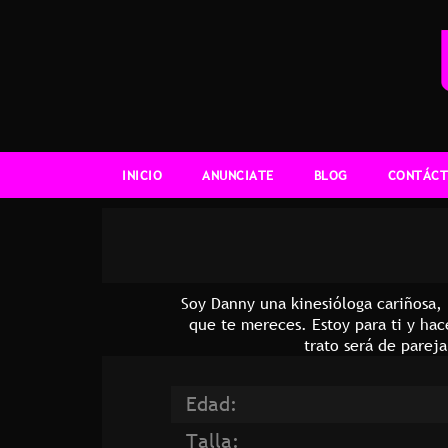
INICIO
ANUNCIATE
BLOG
CONTÁCT
Soy Danny una kinesióloga cariñosa,
que te mereces. Estoy para ti y ha
trato será de parej
Edad:
Talla: