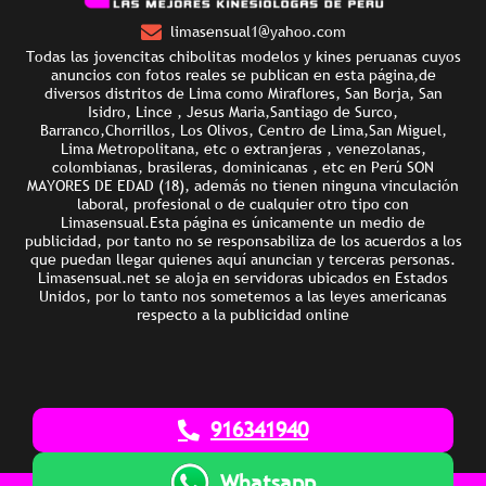
limasensual1@yahoo.com
Todas las jovencitas chibolitas modelos y kines peruanas cuyos
anuncios con fotos reales se publican en esta página,de
diversos distritos de Lima como Miraflores, San Borja, San
Isidro, Lince , Jesus Maria,Santiago de Surco,
Barranco,Chorrillos, Los Olivos, Centro de Lima,San Miguel,
Lima Metropolitana, etc o extranjeras , venezolanas,
colombianas, brasileras, dominicanas , etc en Perú SON
MAYORES DE EDAD (18), además no tienen ninguna vinculación
laboral, profesional o de cualquier otro tipo con
Limasensual.Esta página es únicamente un medio de
publicidad, por tanto no se responsabiliza de los acuerdos a los
que puedan llegar quienes aquí anuncian y terceras personas.
Limasensual.net se aloja en servidoras ubicados en Estados
Unidos, por lo tanto nos sometemos a las leyes americanas
respecto a la publicidad online
916341940
Whatsapp