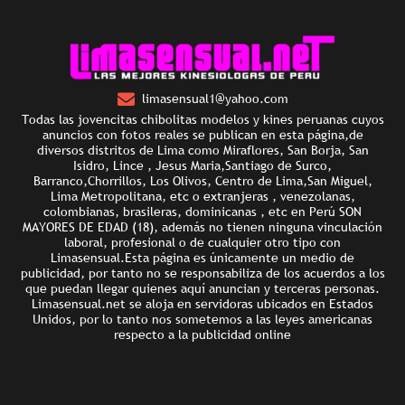
limasensual1@yahoo.com
Todas las jovencitas chibolitas modelos y kines peruanas cuyos
anuncios con fotos reales se publican en esta página,de
diversos distritos de Lima como Miraflores, San Borja, San
Isidro, Lince , Jesus Maria,Santiago de Surco,
Barranco,Chorrillos, Los Olivos, Centro de Lima,San Miguel,
Lima Metropolitana, etc o extranjeras , venezolanas,
colombianas, brasileras, dominicanas , etc en Perú SON
MAYORES DE EDAD (18), además no tienen ninguna vinculación
laboral, profesional o de cualquier otro tipo con
Limasensual.Esta página es únicamente un medio de
publicidad, por tanto no se responsabiliza de los acuerdos a los
que puedan llegar quienes aquí anuncian y terceras personas.
Limasensual.net se aloja en servidoras ubicados en Estados
Unidos, por lo tanto nos sometemos a las leyes americanas
respecto a la publicidad online