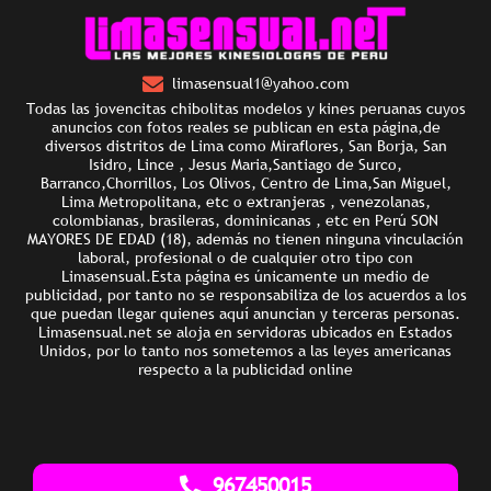
limasensual1@yahoo.com
Todas las jovencitas chibolitas modelos y kines peruanas cuyos
anuncios con fotos reales se publican en esta página,de
diversos distritos de Lima como Miraflores, San Borja, San
Isidro, Lince , Jesus Maria,Santiago de Surco,
Barranco,Chorrillos, Los Olivos, Centro de Lima,San Miguel,
Lima Metropolitana, etc o extranjeras , venezolanas,
colombianas, brasileras, dominicanas , etc en Perú SON
MAYORES DE EDAD (18), además no tienen ninguna vinculación
laboral, profesional o de cualquier otro tipo con
Limasensual.Esta página es únicamente un medio de
publicidad, por tanto no se responsabiliza de los acuerdos a los
que puedan llegar quienes aquí anuncian y terceras personas.
Limasensual.net se aloja en servidoras ubicados en Estados
Unidos, por lo tanto nos sometemos a las leyes americanas
respecto a la publicidad online
967450015