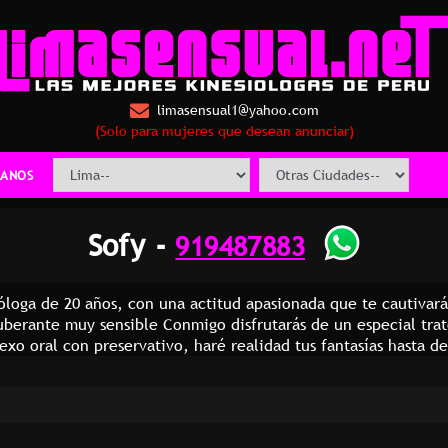
limasensual1@yahoo.com
(Solo para mujeres que desean anunciar)
ANOS
Sofy -
919487883
ióloga de 20 años, con una actitud apasionada que te cautivar
erante muy sensible Conmigo disfrutarás de un especial trat
sexo oral con preservativo, haré realidad tus fantasías hasta 