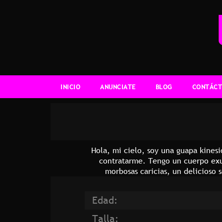
INICIO
ANUNCIATE
BLOG
CONTÁCT
Hola, mi cielo, soy una guapa kines
contratarme. Tengo un cuerpo exub
morbosas caricias, un delicioso 
Edad:
Talla: