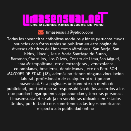
limasensual1@yahoo.com
Todas las jovencitas chibolitas modelos y kines peruanas cuyos
anuncios con fotos reales se publican en esta página,de
diversos distritos de Lima como Miraflores, San Borja, San
Isidro, Lince , Jesus Maria,Santiago de Surco,
Barranco,Chorrillos, Los Olivos, Centro de Lima,San Miguel,
Lima Metropolitana, etc o extranjeras , venezolanas,
colombianas, brasileras, dominicanas , etc en Perú SON
MAYORES DE EDAD (18), además no tienen ninguna vinculación
laboral, profesional o de cualquier otro tipo con
Limasensual.Esta página es únicamente un medio de
publicidad, por tanto no se responsabiliza de los acuerdos a los
que puedan llegar quienes aquí anuncian y terceras personas.
Limasensual.net se aloja en servidoras ubicados en Estados
Unidos, por lo tanto nos sometemos a las leyes americanas
respecto a la publicidad online