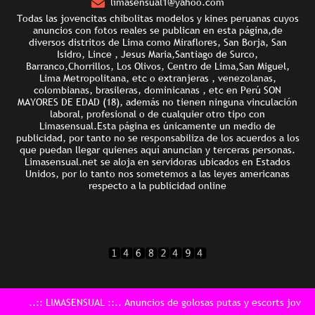
limasensual1@yahoo.com
Todas las jovencitas chibolitas modelos y kines peruanas cuyos
anuncios con fotos reales se publican en esta página,de
diversos distritos de Lima como Miraflores, San Borja, San
Isidro, Lince , Jesus Maria,Santiago de Surco,
Barranco,Chorrillos, Los Olivos, Centro de Lima,San Miguel,
Lima Metropolitana, etc o extranjeras , venezolanas,
colombianas, brasileras, dominicanas , etc en Perú SON
MAYORES DE EDAD (18), además no tienen ninguna vinculación
laboral, profesional o de cualquier otro tipo con
Limasensual.Esta página es únicamente un medio de
publicidad, por tanto no se responsabiliza de los acuerdos a los
que puedan llegar quienes aquí anuncian y terceras personas.
Limasensual.net se aloja en servidoras ubicados en Estados
Unidos, por lo tanto nos sometemos a las leyes americanas
respecto a la publicidad online
: LIMASENSUAL ::.. Anuncios de golosas putas y escorts jovencitas en P