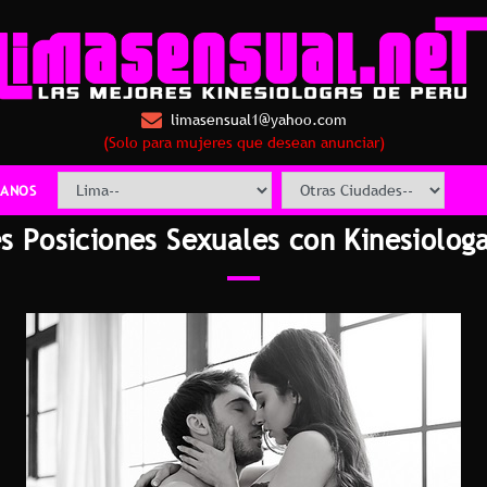
limasensual1@yahoo.com
(Solo para mujeres que desean anunciar)
ANOS
s Posiciones Sexuales con Kinesiolog